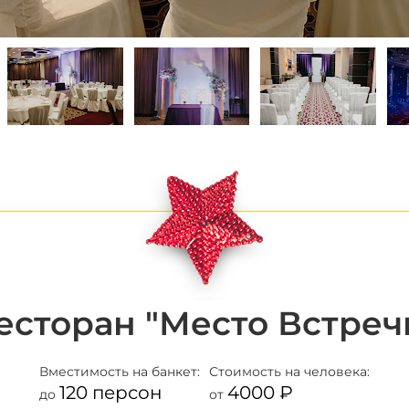
есторан "Место Встреч
Вместимость
на банкет:
Стоимость
на человека:
120 персон
4000 ₽
до
от