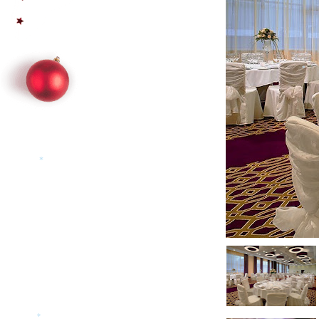
*
*
*