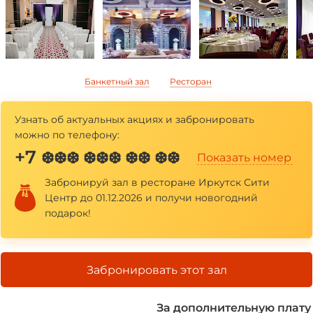
*
*
Банкетный зал
Ресторан
Узнать об актуальных акциях и забронировать
можно по телефону:
+7
❆❆❆ ❆❆❆ ❆❆ ❆❆
Показать номер
Забронируй зал в ресторане Иркутск Сити
Центр до 01.12.2026 и получи новогодний
подарок!
Забронировать этот зал
За дополнительную плату