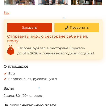
*
Бар
*
Заказать
Позвонить
*
Отправить инфо о ресторане себе на эл.
*
почту
Забронируй зал в ресторане Кружаль
до 01.12.2026 и получи новогодний подарок!
О площадке
Бар
Европейская, русская кухня
Залы
*
2 зала: 80 , 70 человек
За дополнительную плату