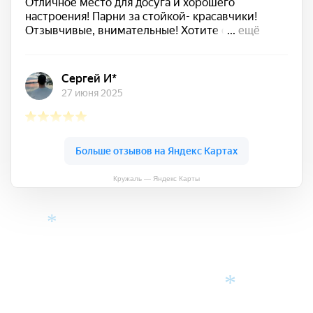
*
*
*
Кружаль — Яндекс Карты
*
*