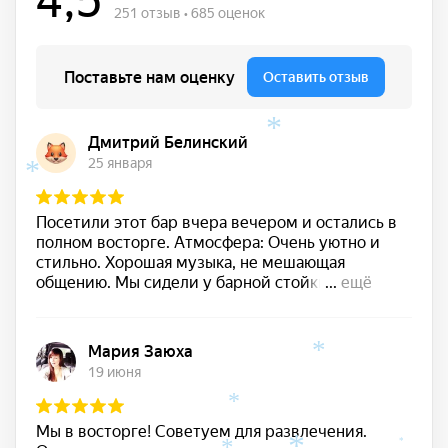
*
*
*
*