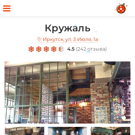
Кружаль
*
*
Иркутск, ул. 3 Июля, 1а
4.5
(
242 отзыва
)
*
*
*
*