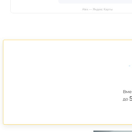
Alex — Яндекс Карты
*
Вме
до