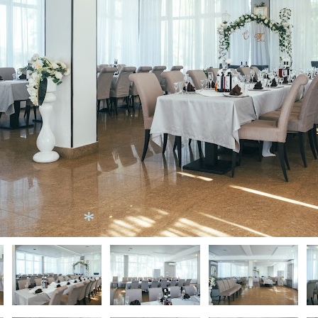
*
*
*