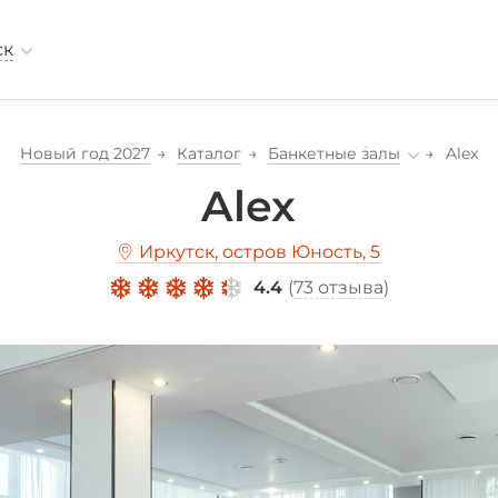
ск
Новый год 2027
Каталог
Банкетные залы
Alex
*
Alex
Иркутск, остров Юность, 5
4.4
(
73 отзыва
)