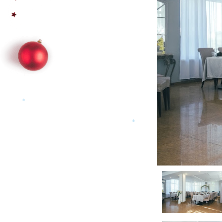
*
*
*