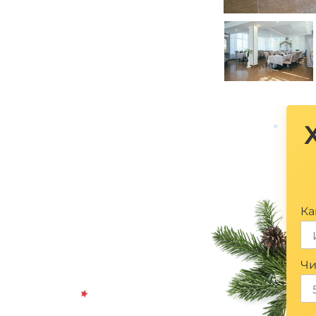
*
*
Ка
Чи