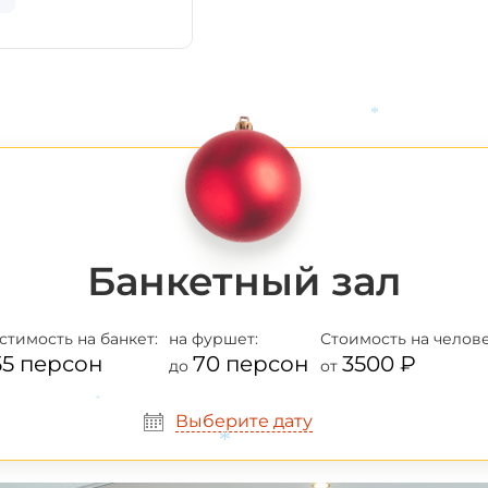
*
*
Банкетный зал
стимость
на банкет:
на фуршет:
Стоимость
на челове
55 персон
70 персон
3500 ₽
до
от
Выберите дату
*