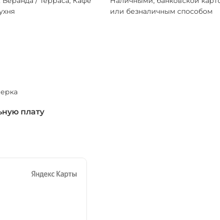
 Веранда / Терраса, Кафе
Наличными, банковской карт
ухня
или безналичным способом
*
верка
ьную плату