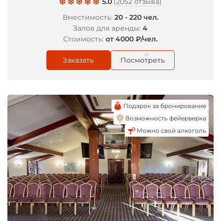
5.0
(
2052 отзыва
)
Вместимость:
20 - 220 чел.
Залов для аренды:
4
Стоимость:
от 4000 ₽/чел.
*
Заказать
Посмотреть
Подарок за бронирование
*
Возможность фейерверка
Можно свой алкоголь