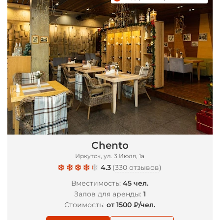
Chento
Иркутск, ул. 3 Июля, 1а
4.3
(
330 отзывов
)
Вместимость:
45 чел.
Залов для аренды:
1
Стоимость:
от 1500 ₽/чел.