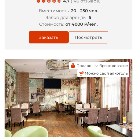
4.7
(
146 отзывов
)
*
Вместимость:
20 - 250 чел.
Залов для аренды:
5
Стоимость:
от 4000 ₽/чел.
*
Заказать
Посмотреть
Подарок за бронирование
Можно свой алкоголь