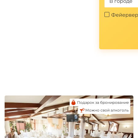
*
В городе
Фейервер
Подарок за бронирование
Можно свой алкоголь