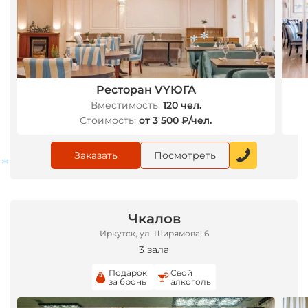
*
Ресторан VYЮГА
*
Вместимость:
120 чел.
Стоимость:
от 3 500 ₽/чел.
*
*
Заказать
Посмотреть
Чкалов
Иркутск, ул. Ширямова, 6
*
3 зала
Подарок
Свой
за бронь
алкоголь