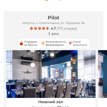
Pilot
Иркутск, с. Смоленщина, ул. Трудовая, 5в
4.7
(
173 отзыва
)
3 зала
Подарок
Возможность
Свой
за бронь
фейерверка
алкоголь
*
Нижний зал