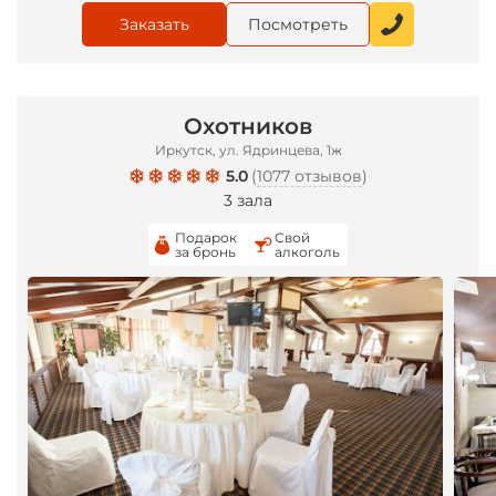
Заказать
Посмотреть
Охотников
Иркутск, ул. Ядринцева, 1ж
5.0
(
1077 отзывов
)
3 зала
Подарок
Свой
за бронь
алкоголь