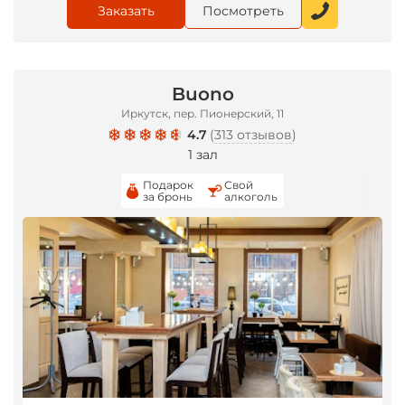
Заказать
Посмотреть
Buono
Иркутск, пер. Пионерский, 11
4.7
(
313 отзывов
)
1 зал
Подарок
Свой
за бронь
алкоголь
*
*