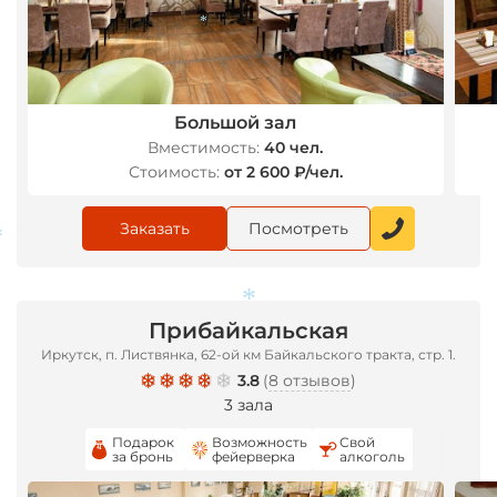
*
Большой зал
Вместимость:
40 чел.
Стоимость:
от 2 600 ₽/чел.
Заказать
Посмотреть
Прибайкальская
Иркутск, п. Листвянка, ​62-ой км Байкальского тракта, стр. 1.
*
3.8
(
8 отзывов
)
3 зала
Подарок
Возможность
Свой
*
за бронь
фейерверка
алкоголь