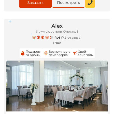
Заказать
Посмотреть
Alex
Иркутск, остров Юность, 5
4.4
(
73 отзыва
)
1 зал
*
Подарок
Возможность
Свой
за бронь
фейерверка
алкоголь
*