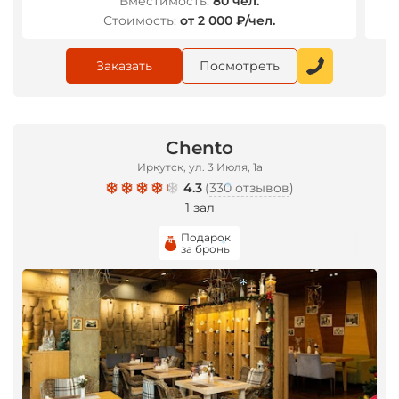
Вместимость:
80 чел.
Стоимость:
от 2 000 ₽/чел.
Заказать
Посмотреть
Chento
Иркутск, ул. 3 Июля, 1а
4.3
(
330 отзывов
)
1 зал
Подарок
за бронь
*
*
*